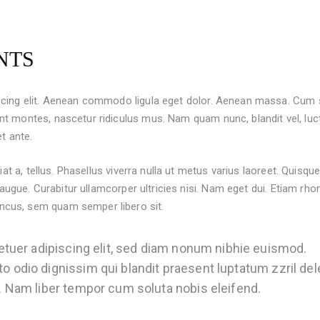
NTS
scing elit. Aenean commodo ligula eget dolor. Aenean massa. Cum 
t montes, nascetur ridiculus mus. Nam quam nunc, blandit vel, luc
t ante.
iat a, tellus. Phasellus viverra nulla ut metus varius laoreet. Quisqu
 augue. Curabitur ullamcorper ultricies nisi. Nam eget dui. Etiam rho
cus, sem quam semper libero sit.
etuer adipiscing elit, sed diam nonum nibhie euismod.
to odio dignissim qui blandit praesent luptatum zzril del
si. Nam liber tempor cum soluta nobis eleifend.