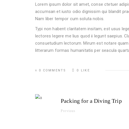
Lorem ipsum dolor sit amet, conse ctetuer adipis
accumsan et iusto odio dignissim qui blandit praes
Nam liber tempor cum soluta nobis.
Typi non habent claritatem insitam; est usus lege
lectores legere me lius quod ii legunt saepius. 
consuetudium lectorum. Mirum est notare quam 
litterarum formas humanitatis per seacula quar
0 COMMENTS
0
LIKE
Packing for a Diving Trip
Previous