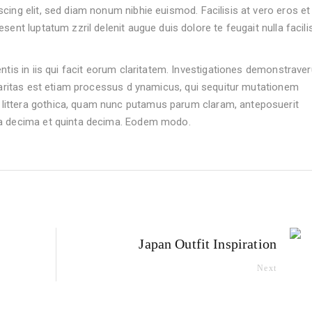
cing elit, sed diam nonum nibhie euismod. Facilisis at vero eros et
ent luptatum zzril delenit augue duis dolore te feugait nulla facilis
ntis in iis qui facit eorum claritatem. Investigationes demonstrave
Claritas est etiam processus d ynamicus, qui sequitur mutationem
littera gothica, quam nunc putamus parum claram, anteposuerit
ta decima et quinta decima. Eodem modo.
Japan Outfit Inspiration
Next