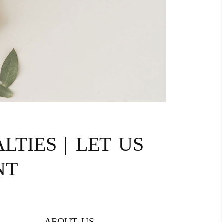
LTIES | LET US
NT
ABOUT US