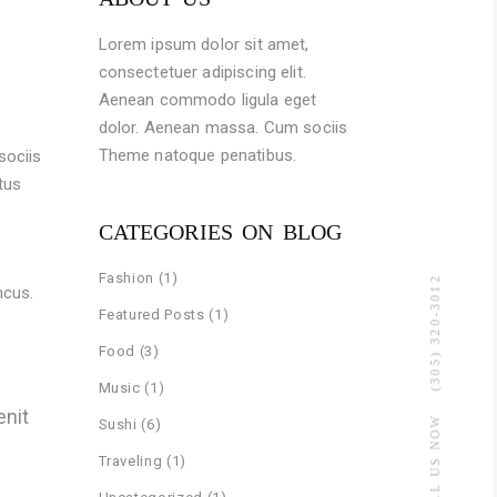
Lorem ipsum dolor sit amet,
consectetuer adipiscing elit.
Aenean commodo ligula eget
dolor. Aenean massa. Cum sociis
Theme natoque penatibus.
sociis
tus
CATEGORIES ON BLOG
e
Fashion
(1)
(305) 320-3012
ncus.
Featured Posts
(1)
Food
(3)
Music
(1)
enit
CALL US NOW
Sushi
(6)
Traveling
(1)