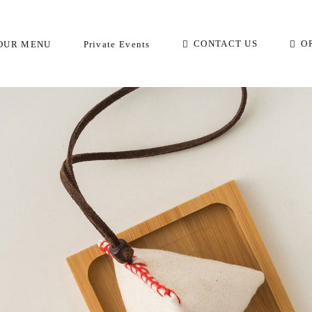
Call today to place your order!
CONTACT US
O
OUR MENU
Private Events